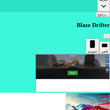
←
رجوع
Blaze Drifter
♡
افقي
عمودي