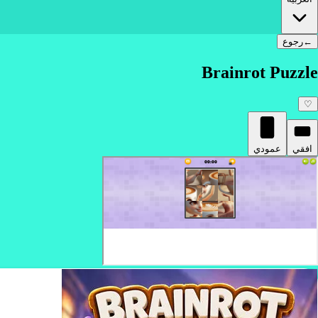
←
رجوع
Brainrot Puzzle
♡
افقي
عمودي