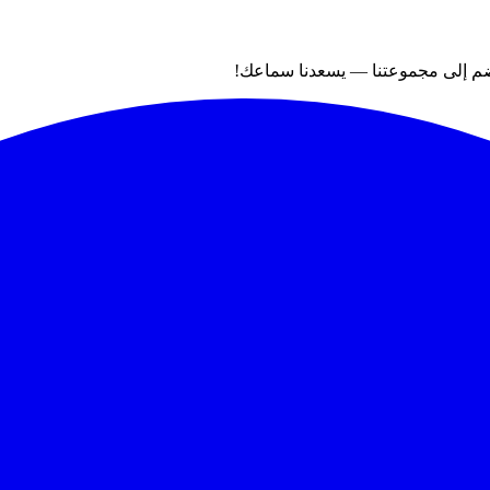
نضم إلى مجموعتنا — يسعدنا سماعك!