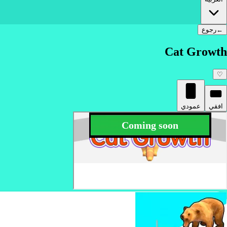
←
رجوع
Cat Growth
♡
افقي
عمودي