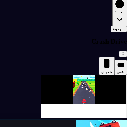
العربية
←
رجوع
Crash Drive
♡
افقي
عمودي