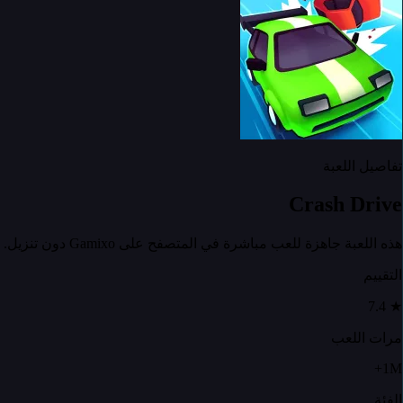
تفاصيل اللعبة
Crash Drive
هذه اللعبة جاهزة للعب مباشرة في المتصفح على Gamixo دون تنزيل.
التقييم
7.4
★
مرات اللعب
1M+
الفئة