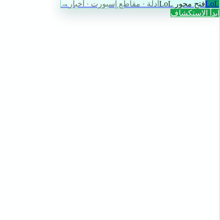
LoL
فتح محور LoL
أدلة · مقاطع إسبورت · أخبار
→
ابدأ الاستكشاف