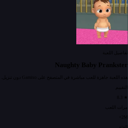
تفاصيل اللعبة
Naughty Baby Prankster
هذه اللعبة جاهزة للعب مباشرة في المتصفح على Gamixo دون تنزيل.
التقييم
8.3
★
مرات اللعب
2M+
الفئة