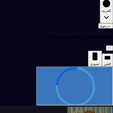
العربية
←
رجوع
Naughty Baby Prankster
♡
افقي
عمودي