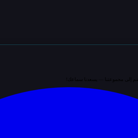
نضم إلى مجموعتنا — يسعدنا سماعك!