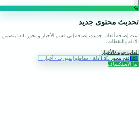
🚀
تحديث محتوى جديد
تمت إضافة ألعاب جديدة، إضافة إلى قسم الأخبار ومحور LoL يتضمن
الأدلة واللقطات.
ألعاب جديدة
الأخبار
LoL
فتح محور LoL
أدلة · مقاطع إسبورت · أخبار
→
ابدأ الاستكشاف