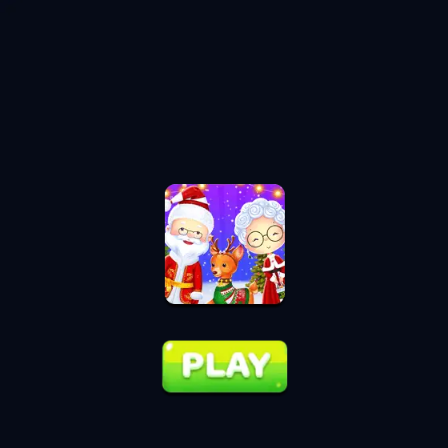
♡
Diego's Arctic Rescue
♡
Origin