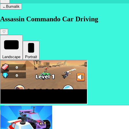
←
Bumalik
Assassin Commando Car Driving
♡
Landscape
Portrait