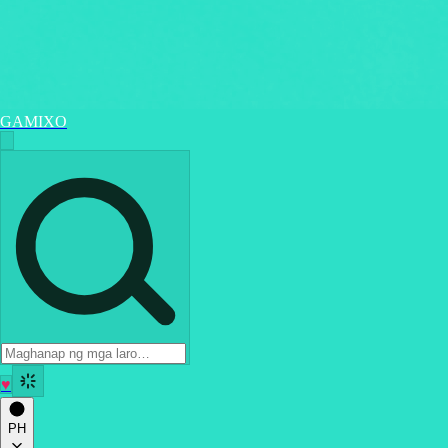
GAMIXO
♥
PH