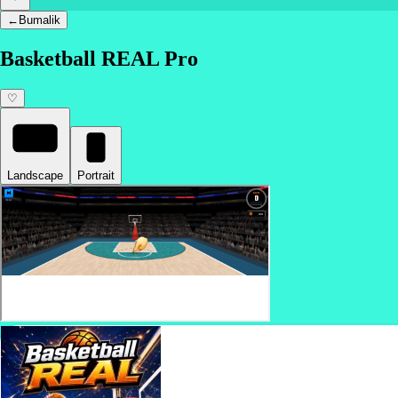
←
Bumalik
Basketball REAL Pro
♡
Landscape
Portrait