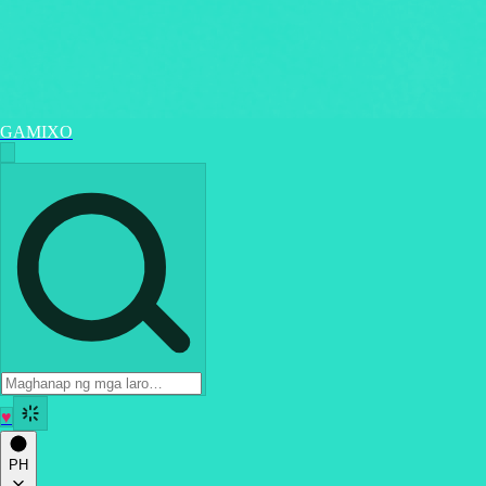
GAMIXO
♥
PH