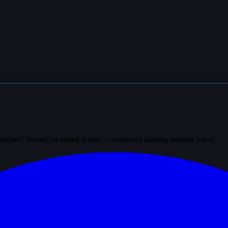
nlalaro? Sumali sa aming grupo — natutuwa kaming marinig kayo!