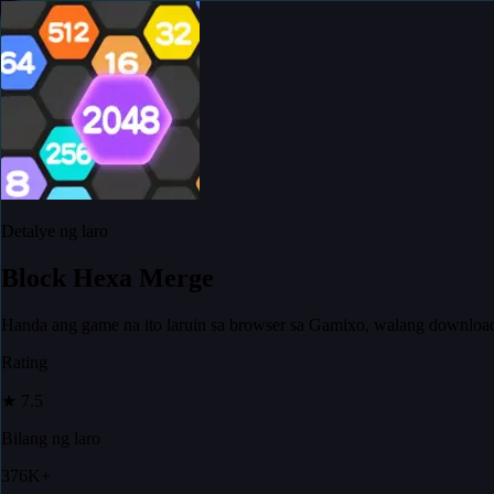
Detalye ng laro
Block Hexa Merge
Handa ang game na ito laruin sa browser sa Gamixo, walang downloa
Rating
★
7.5
Bilang ng laro
376K+