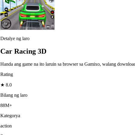
Detalye ng laro
Car Racing 3D
Handa ang game na ito laruin sa browser sa Gamixo, walang downloa
Rating
★
8.0
Bilang ng laro
88M+
Kategorya
action