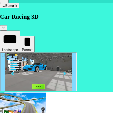
←
Bumalik
Car Racing 3D
♡
Landscape
Portrait