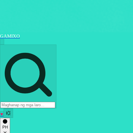
GAMIXO
♥
PH