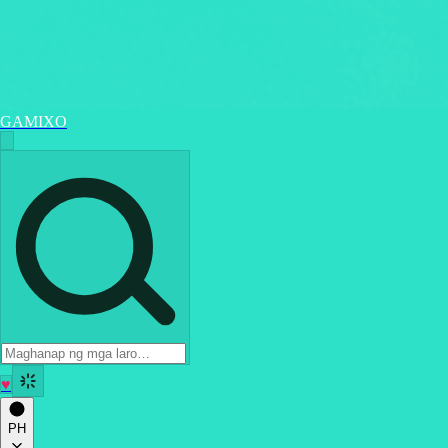
GAMIXO
♥
PH