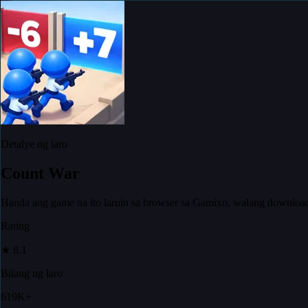
Detalye ng laro
Count War
Handa ang game na ito laruin sa browser sa Gamixo, walang downloa
Rating
★
8.1
Bilang ng laro
619K+