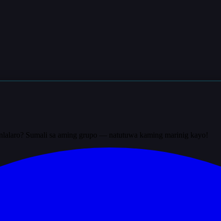
nlalaro? Sumali sa aming grupo — natutuwa kaming marinig kayo!