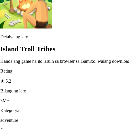
Detalye ng laro
Island Troll Tribes
Handa ang game na ito laruin sa browser sa Gamixo, walang downloa
Rating
★
5.2
Bilang ng laro
3M+
Kategorya
adventure