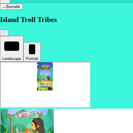
←
Bumalik
Island Troll Tribes
♡
Landscape
Portrait