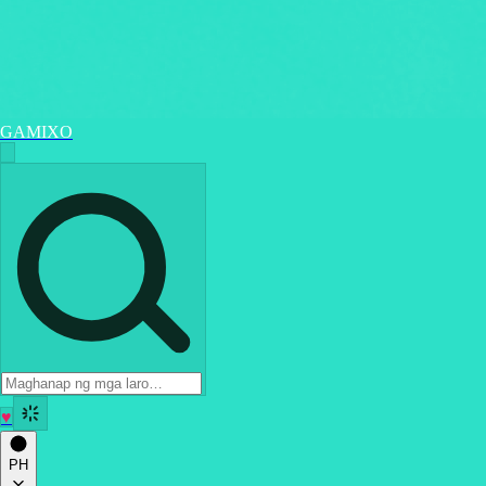
GAMIXO
♥
PH