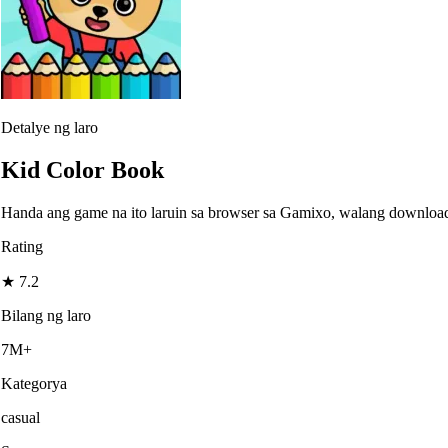
Detalye ng laro
Kid Color Book
Handa ang game na ito laruin sa browser sa Gamixo, walang downloa
Rating
★
7.2
Bilang ng laro
7M+
Kategorya
casual