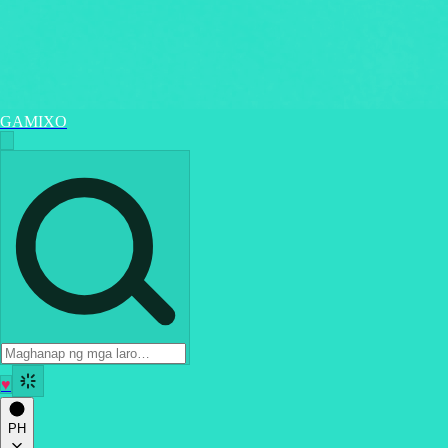
GAMIXO
♥
PH