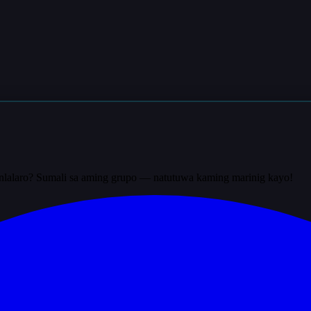
nlalaro? Sumali sa aming grupo — natutuwa kaming marinig kayo!