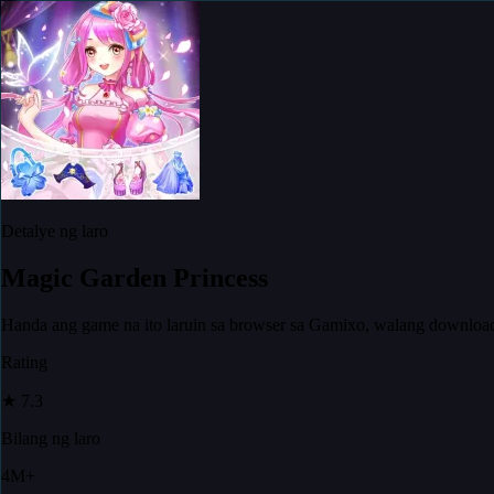
Detalye ng laro
Magic Garden Princess
Handa ang game na ito laruin sa browser sa Gamixo, walang downloa
Rating
★
7.3
Bilang ng laro
4M+