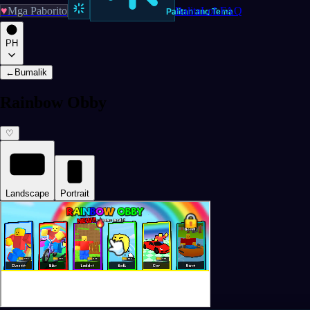
♥
Mga Paborito
Balita
LoL
FAQ
Palitan ang Tema
PH
←
Bumalik
Rainbow Obby
♡
Landscape
Portrait