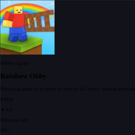
Detalye ng laro
Rainbow Obby
Handa ang game na ito laruin sa browser sa Gamixo, walang downloa
Rating
★
6.8
Bilang ng laro
5M+