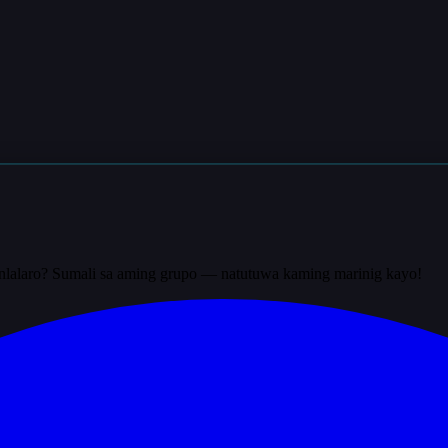
nlalaro? Sumali sa aming grupo — natutuwa kaming marinig kayo!