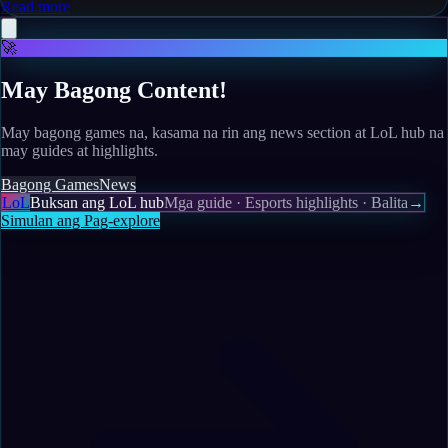
Read more
🚀
May Bagong Content!
May bagong games na, kasama na rin ang news section at LoL hub na
may guides at highlights.
Bagong Games
News
LoL
Buksan ang LoL hub
Mga guide · Esports highlights · Balita
→
Simulan ang Pag-explore