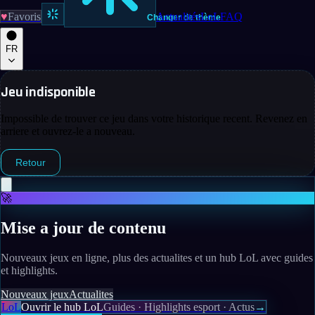
♥
Favoris
Actualités
LoL
FAQ
Changer de thème
FR
Jeu indisponible
Impossible de trouver ce jeu dans votre historique recent. Revenez en
arriere et ouvrez-le a nouveau.
Retour
🚀
Mise a jour de contenu
Nouveaux jeux en ligne, plus des actualites et un hub LoL avec guides
et highlights.
Nouveaux jeux
Actualites
LoL
Ouvrir le hub LoL
Guides · Highlights esport · Actus
→