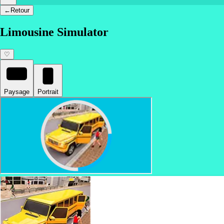
←
Retour
Limousine Simulator
♡
Paysage
Portrait