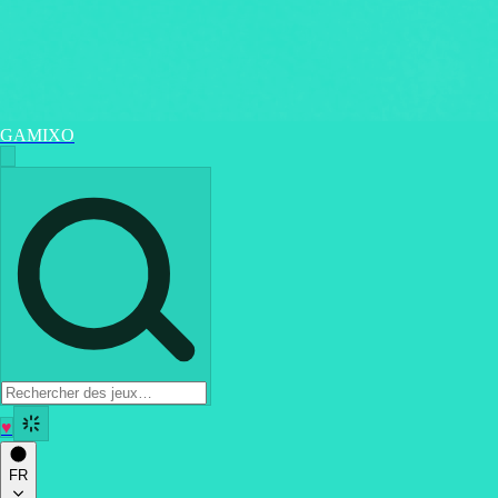
GAMIXO
♥
FR