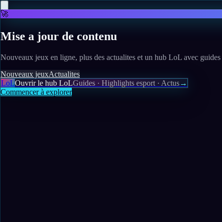
🚀
Mise a jour de contenu
Nouveaux jeux en ligne, plus des actualites et un hub LoL avec guides 
Nouveaux jeux
Actualites
LoL
Ouvrir le hub LoL
Guides · Highlights esport · Actus
→
Commencer à explorer