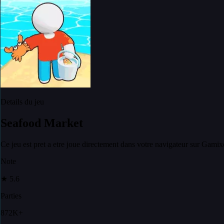
Details du jeu
Seafood Market
Ce jeu est pret a etre joue directement dans votre navigateur sur Gamix
Note
★
5.6
Parties
872K+