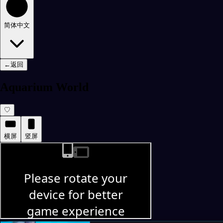
简体中文
←
返回
Aquarium World
♡
横屏
竖屏