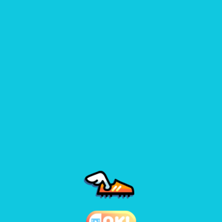
play.
Use stamina wisely – sprinting at the wrong time can cost you
the match.
Games like blumgi soccer 1
♡
Crash the Bash Fully 6