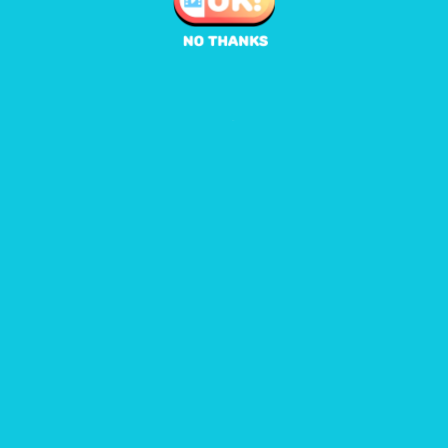
♡
Field Goal FRVR
♡
Golf Hit