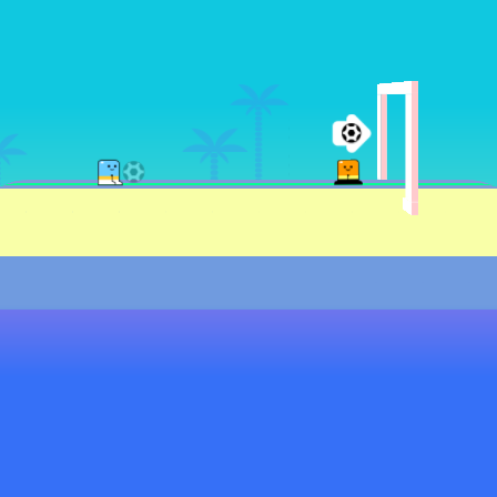
♡
Rolf
♡