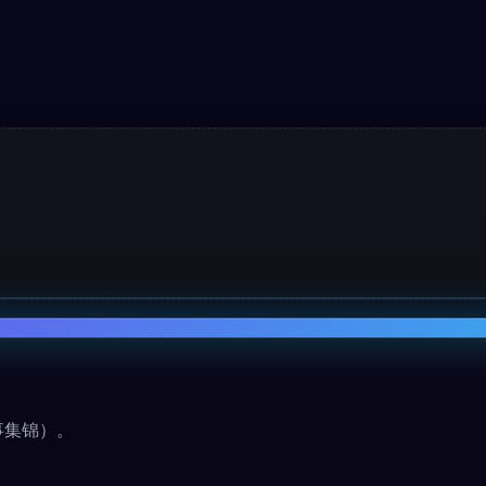
。
事集锦）。