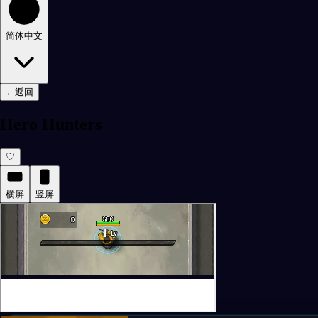
简体中文
←
返回
Hero Hunters
♡
横屏
竖屏