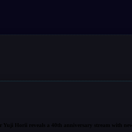
。
or Yuji Horii reveals a 40th anniversary stream with n