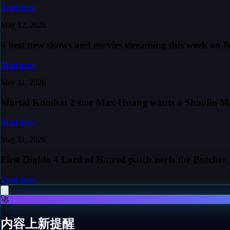
Read more
May 12, 2026
6 best new shows and movies streaming this week on
Read more
May 11, 2026
Mortal Kombat 2 star Max Huang wants a Shaolin Monks
Read more
May 11, 2026
First Diablo 4 Lord of Hatred patch nerfs the Butcher
Read more
🚀
内容上新提醒