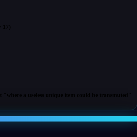
 17)
ut "where a useless unique item could be transmuted"