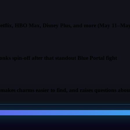
 Netflix, HBO Max, Disney Plus, and more (May 11–May
 spin-off after that standout Blue Portal fight
, makes charms easier to find, and raises questions abo