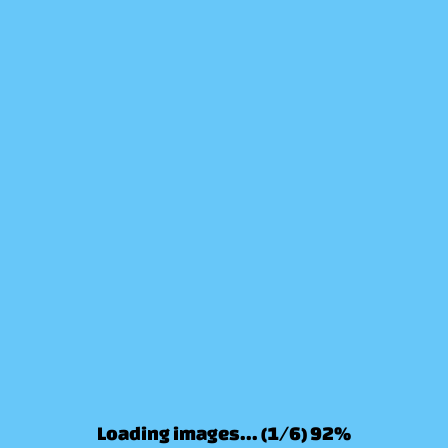
♡
Helltaker
♡
Elevator Hitch
Related News
More news