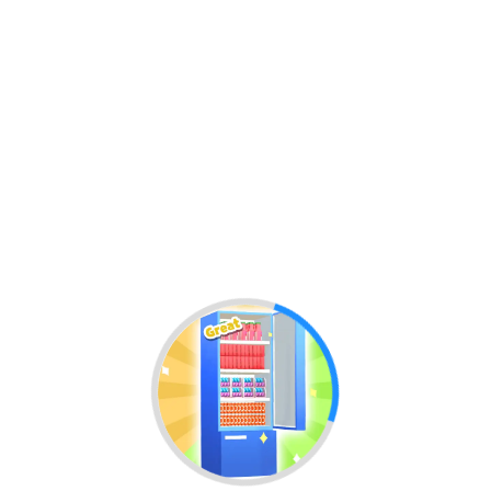
♡
Vector TD 2
♡