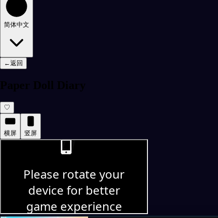
简体中文
←
返回
Paper Doll Diary
♡
横屏
竖屏