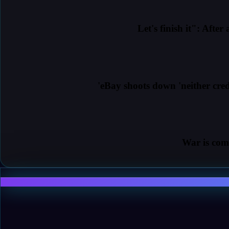
eBay shoots down 'neither cred
War is comi