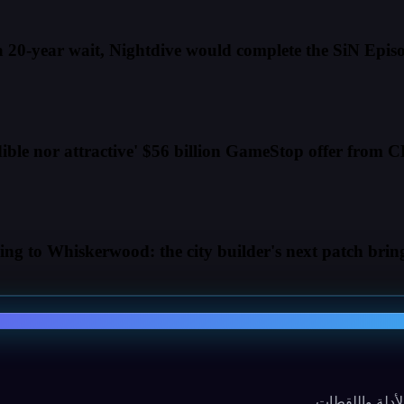
ible nor attractive' $56 billion GameStop offer from C
ng to Whiskerwood: the city builder's next patch bring