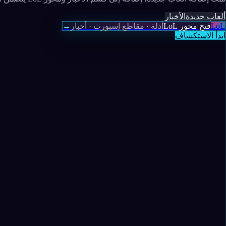
ألعاب جديدة
الأخبار
LoL
فتح محور LoL
أدلة · مقاطع إسبورت · أخبار
→
ابدأ الاستكشاف