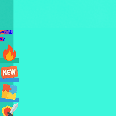
🎮
📰
🕹️
♥
❓