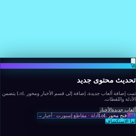
work"
Read more
May 12, 2026
Amazon's upcoming live-action Voltron movie
starring Henry Cavill will not get a theatrical run
Read more
🚀
تحديث محتوى جديد
تمت إضافة ألعاب جديدة، إضافة إلى قسم الأخبار ومحور LoL يتضمن
الأدلة واللقطات.
ألعاب جديدة
الأخبار
LoL
فتح محور LoL
أدلة · مقاطع إسبورت · أخبار
→
ابدأ الاستكشاف