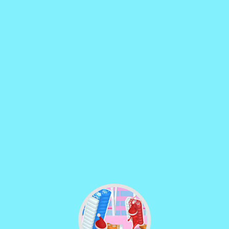
♡
Curveball
♡