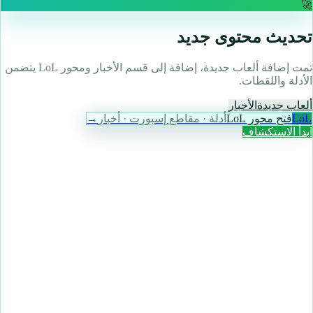
🚀
تحديث محتوى جديد
تمت إضافة ألعاب جديدة، إضافة إلى قسم الأخبار ومحور LoL يتضمن
الأدلة واللقطات.
ألعاب جديدة
الأخبار
LoL
فتح محور LoL
أدلة · مقاطع إسبورت · أخبار
→
ابدأ الاستكشاف