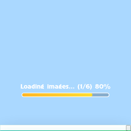
♡
Backgammon Narde Online
Related News
More news
May 12, 2026
Phasmophobia's Alan Wake Event Was Written By
Sam Lake And Is A "Match Made In Heaven"
Read more