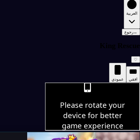
العربية
←
رجوع
King Rescue
♡
افقي
عمودي