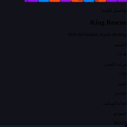
تفاصيل اللعبة
King Rescue
Roll the boulder, rescue the king!
التقييم
7.0
★
مرات اللعب
1M+
الفئة
puzzle
اتجاه الشاشة
عمودي
Block
#