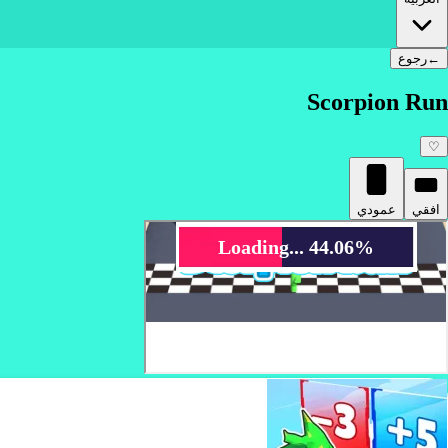
←
رجوع
Scorpion Run
♡
افقي
عمودي