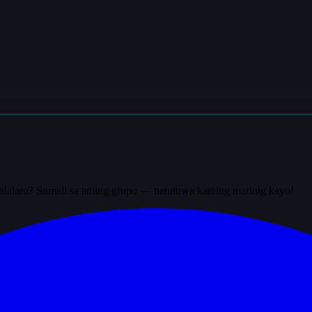
nlalaro? Sumali sa aming grupo — natutuwa kaming marinig kayo!