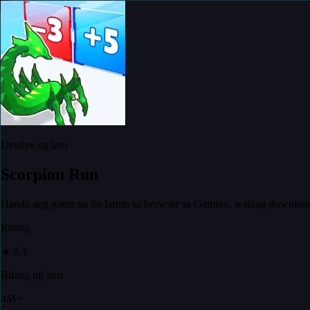
Detalye ng laro
Scorpion Run
Handa ang game na ito laruin sa browser sa Gamixo, walang downloa
Rating
★
8.3
Bilang ng laro
4M+