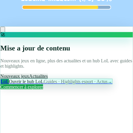
Phasmophobia's Alan Wake Event Was Written By
Sam Lake And Is A "Match Made In Heaven"
Read more
🚀
Mise a jour de contenu
Nouveaux jeux en ligne, plus des actualites et un hub LoL avec guides
et highlights.
Nouveaux jeux
Actualites
LoL
Ouvrir le hub LoL
Guides · Highlights esport · Actus
→
Commencer à explorer