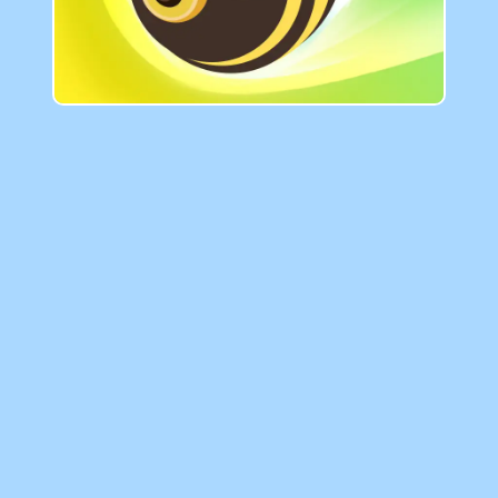
GAMIXO
♥
FR