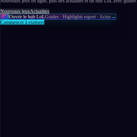
Nouveaux jeux en ligne, plus des actualites et un hub LoL avec guides 
Nouveaux jeux
Actualites
LoL
Ouvrir le hub LoL
Guides · Highlights esport · Actus
→
Commencer à explorer