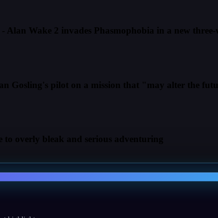
" - Alan Wake 2 invades Phasmophobia in a new three-
n Gosling's pilot on a mission that "may alter the futur
te to overly bleak and serious adventuring