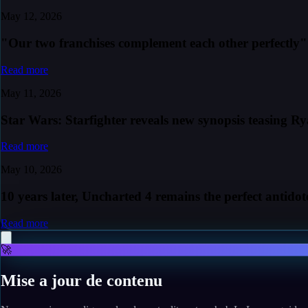
May 12, 2026
"Our two franchises complement each other perfectly
Read more
May 11, 2026
Star Wars: Starfighter reveals new synopsis teasing Rya
Read more
May 10, 2026
10 years later, Uncharted 4 remains the perfect antido
Read more
🚀
Mise a jour de contenu