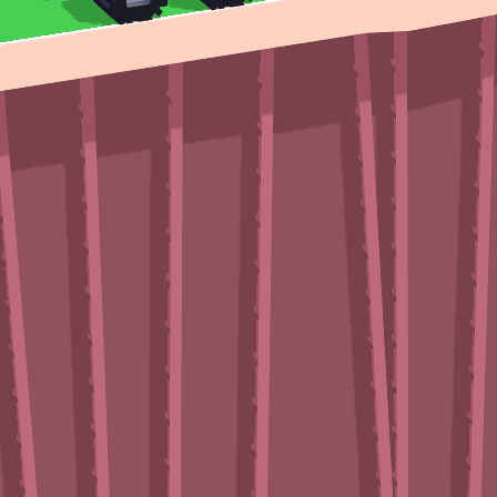
Vector TDX
♡
Farm Mania 2