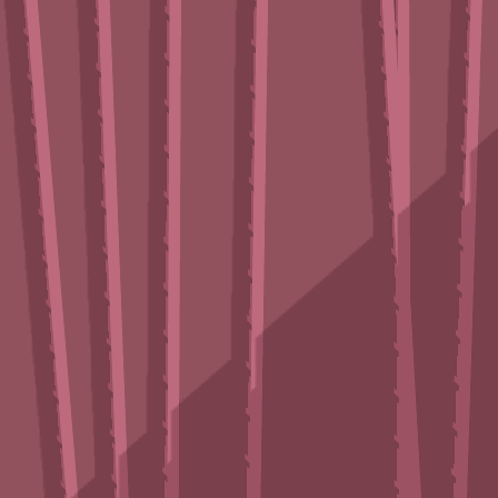
♡
Robot Police Iron Panther
♡
Bed And Breakfast 3