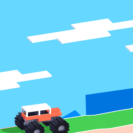
♡
Vector TD 2
♡