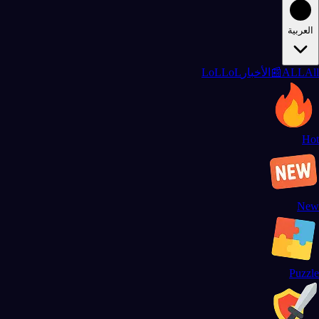
العربية
All
ALL
📰
الأخبار
LoL
LoL
Hot
New
Puzzle