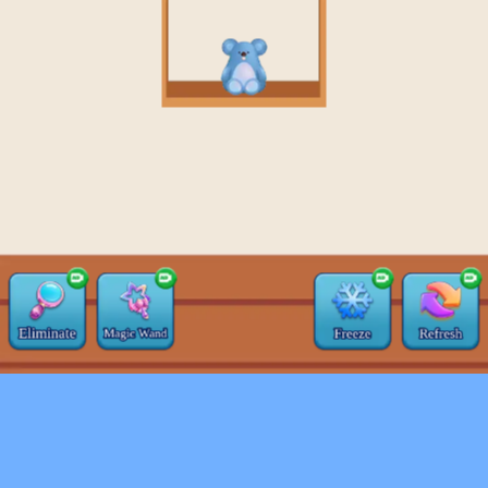
♡
Farm Mania 2
♡
Robot Police Iron Panther