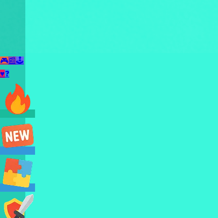
🎮
📰
🕹️
♥
❓