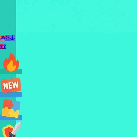
🎮
📰
🕹️
♥
❓