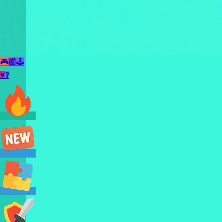
🎮
📰
🕹️
♥
❓