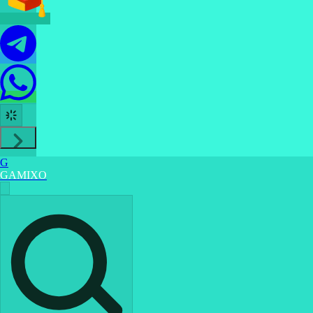
G
GAMIXO