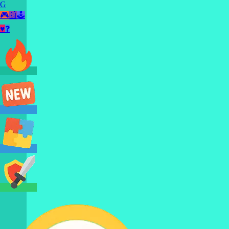
G
🎮
📰
🕹️
♥
❓