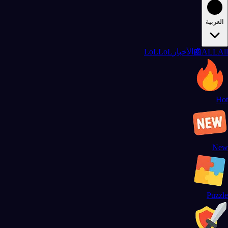
العربية
All
ALL
📰
الأخبار
LoL
LoL
Hot
New
Puzzle